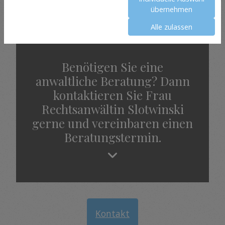
oder durch einen ihrer Kooperationspartner vor
übernehmen
Ort erfolgen.
Alle zulassen
Benötigen Sie eine
anwaltliche Beratung? Dann
kontaktieren Sie Frau
Rechtsanwältin Slotwinski
gerne und vereinbaren einen
Beratungstermin.
Kontakt