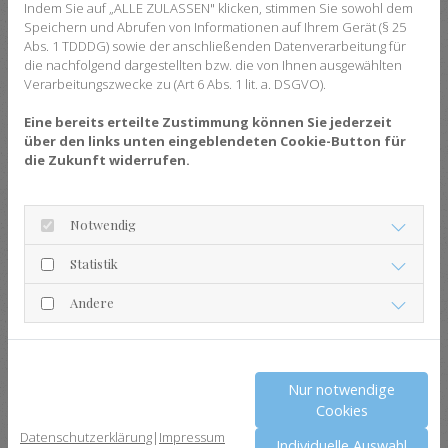
kompetente, umfassende und an der aktuellen
Indem Sie auf „ALLE ZULASSEN" klicken, stimmen Sie sowohl dem
Speichern und Abrufen von Informationen auf Ihrem Gerät (§ 25
obergerichtlichen und höchstrichterlichen
Abs. 1 TDDDG) sowie der anschließenden Datenverarbeitung für
Rechtsprechung orientierte Mandatsbearbeitung
die nachfolgend dargestellten bzw. die von Ihnen ausgewählten
gewährleistet. Frau Rechtsanwältin Slotwinski
Verarbeitungszwecke zu (Art 6 Abs. 1 lit. a. DSGVO).
bietet eine individuelle und persönliche Beratung
Eine bereits erteilte Zustimmung können Sie jederzeit
an und ist in der Lage auch zeitnahe
über den links unten eingeblendeten Cookie-Button für
Beratungsgespräche zu vereinbaren. Die
die Zukunft widerrufen.
rechtliche Beratung kann auf Wunsch auch auf
Polnisch erfolgen, da Frau Rechtsanwältin
Notwendig
Slotwinski die polnische Sprache beherrscht. Sie
ist zugleich als Übersetzerin für die polnische
Statistik
Sprache bei dem Landgericht Bremen beeidigt.
Andere
Zudem ist Frau Rechtsanwältin Slotwinski als
Rechtsanwältin in Polen zugelassen. Bei Bedarf
kann die anwaltliche Vertretung bei der
Nur notwendige
Geltendmachung und Durchsetzung von
Cookies
Ansprüchen in Polen entweder durch sie selbst
Datenschutzerklärung
|
Impressum
Individuelle Auswahl