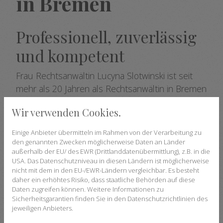
in Bremen
Professionell, zuverlässig
und kompetent
Frau Rechtsanwältin Lucyna Slotwinski ist seit
mehr als 20 Jahren als Rechtsanwältin in Bremen
tätig. Geboren in Polen, studierte sie
Wir verwenden Cookies.
Rechtswissenschaften an der Universität
Bremen und wurde im Jahr 1992 zur
Einige Anbieter übermitteln im Rahmen von der Verarbeitung zu
Rechtsanwaltschaft zugelassen.
den genannten Zwecken möglicherweise Daten an Länder
außerhalb der EU/ des EWR (Drittlanddatenübermittlung), z.B. in die
Zu den Mandanten von Frau Rechtsanwältin
USA. Das Datenschutzniveau in diesen Ländern ist möglicherweise
nicht mit dem in den EU-/EWR-Ländern vergleichbar. Es besteht
Slotwinski zählen Privatpersonen sowie kleine
daher ein erhöhtes Risiko, dass staatliche Behörden auf diese
und mittelständische Unternehmen. Durch
Daten zugreifen können. Weitere Informationen zu
Sicherheitsgarantien finden Sie in den Datenschutzrichtlinien des
ständige Fort- und Weiterbildungen in den
jeweiligen Anbieters.
jeweiligen Tätigkeitsbereichen ist eine